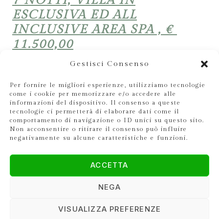
7 NOTTI, VILLA IN
ESCLUSIVA ED ALL
INCLUSIVE AREA SPA , €
11.500,00
Gestisci Consenso
Per fornire le migliori esperienze, utilizziamo tecnologie
come i cookie per memorizzare e/o accedere alle
informazioni del dispositivo. Il consenso a queste
tecnologie ci permetterà di elaborare dati come il
comportamento di navigazione o ID unici su questo sito.
Non acconsentire o ritirare il consenso può influire
OFFERTA EPIFANIA PERIODO 03/06
negativamente su alcune caratteristiche e funzioni.
GENNAIO 2026 ( 3 NOTTI )
€ 5.000,00
ACCETTA
I prezzi includono:
NEGA
Pernottamento villa in esclusiva, max 10 +
VISUALIZZA PREFERENZE
4 persone