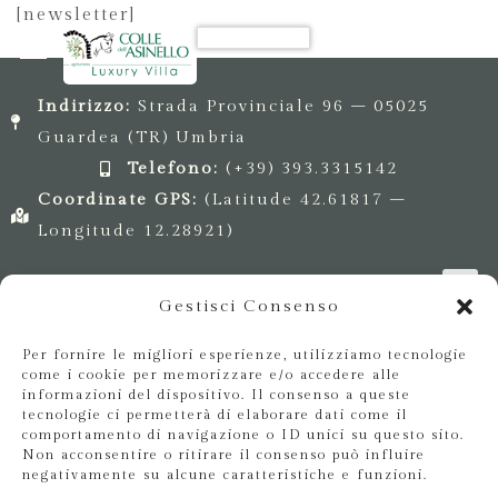
[newsletter]
PRENOTA ORA
Indirizzo:
Strada Provinciale 96 – 05025
Guardea (TR) Umbria
Telefono:
(+39) 393.3315142
Coordinate GPS:
(Latitude 42.61817 –
Longitude 12.28921)
CONDIZIONI E PAGAMENTI
OFFERTE
Gestisci Consenso
TERRITORIO
CONTATTI
COOKIE POLICY
Per fornire le migliori esperienze, utilizziamo tecnologie
DICHIARAZIONE SULLA PRIVACY
come i cookie per memorizzare e/o accedere alle
informazioni del dispositivo. Il consenso a queste
tecnologie ci permetterà di elaborare dati come il
comportamento di navigazione o ID unici su questo sito.
Non acconsentire o ritirare il consenso può influire
Colle dell'Asinello Luxury Villa - P.I 01406890556 - CIN:
negativamente su alcune caratteristiche e funzioni.
IT055015B501017965