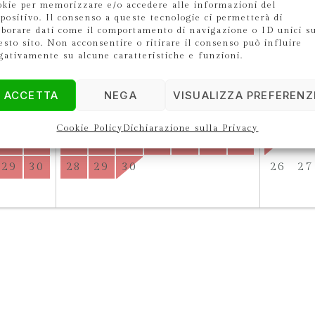
okie per memorizzare e/o accedere alle informazioni del
6
Settembre 2026
spositivo. Il consenso a queste tecnologie ci permetterà di
aborare dati come il comportamento di navigazione o ID unici s
esto sito. Non acconsentire o ritirare il consenso può influire
SA
DO
LU
MA
ME
GI
VE
SA
DO
LU
MA
gativamente su alcune caratteristiche e funzioni.
1
2
1
2
3
4
5
6
ACCETTA
NEGA
VISUALIZZA PREFERENZ
8
9
7
8
9
10
11
12
13
5
6
15
16
14
15
16
17
18
19
20
12
13
Cookie Policy
Dichiarazione sulla Privacy
22
23
21
22
23
24
25
26
27
19
20
29
30
28
29
30
26
27