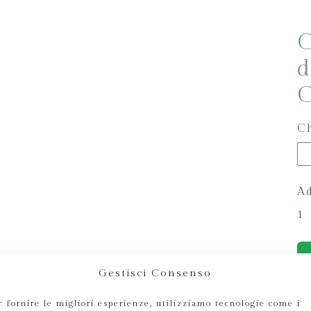
C
d
C
C
Ad
1
Gestisci Consenso
r fornire le migliori esperienze, utilizziamo tecnologie come i