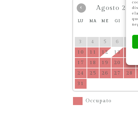
co
Agosto 202
‹
di
el
qu
LU
MA
ME
GI
VE
ne
3
4
5
6
7
10
11
12
13
14
17
18
19
20
21
24
25
26
27
28
31
Occupato